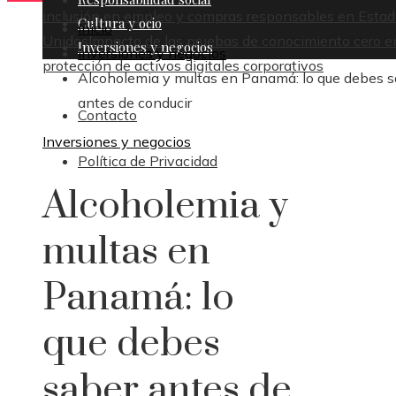
inclusión en empleo y compras responsables en Esta
Cultura y ocio
Inicio
Unidos
Impacto de las pruebas de conocimiento cero e
Inversiones y negocios
Inversiones y negocios
protección de activos digitales corporativos
Alcoholemia y multas en Panamá: lo que debes s
antes de conducir
Contacto
Inversiones y negocios
Política de Privacidad
Alcoholemia y
multas en
Panamá: lo
que debes
saber antes de