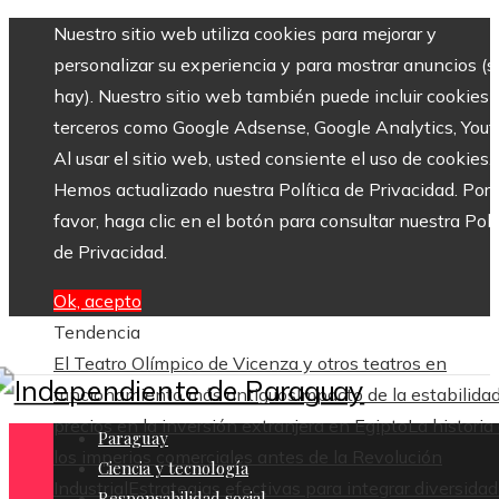
Nuestro sitio web utiliza cookies para mejorar y
personalizar su experiencia y para mostrar anuncios (si
hay). Nuestro sitio web también puede incluir cookies 
terceros como Google Adsense, Google Analytics, Yout
Al usar el sitio web, usted consiente el uso de cookies.
Hemos actualizado nuestra Política de Privacidad. Por
favor, haga clic en el botón para consultar nuestra Polí
de Privacidad.
Ok, acepto
Tendencia
El Teatro Olímpico de Vicenza y otros teatros en
funcionamiento más antiguos
Impacto de la estabilida
precios en la inversión extranjera en Egipto
La historia
Paraguay
los imperios comerciales antes de la Revolución
Ciencia y tecnología
Industrial
Estrategias efectivas para integrar diversidad
Responsabilidad social