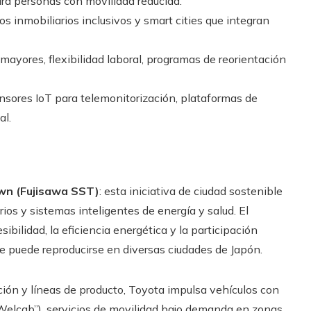
ara personas con movilidad reducida.
los inmobiliarios inclusivos y smart cities que integran
mayores, flexibilidad laboral, programas de reorientación
sensores IoT para telemonitorización, plataformas de
al.
wn (Fujisawa SST)
: esta iniciativa de ciudad sostenible
ios y sistemas inteligentes de energía y salud. El
bilidad, la eficiencia energética y la participación
e puede reproducirse en diversas ciudades de Japón.
ación y líneas de producto, Toyota impulsa vehículos con
“Welcab”), servicios de movilidad bajo demanda en zonas