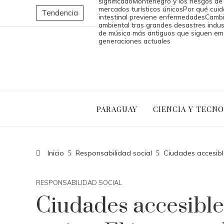
significado
Montenegro y los riesgos de
mercados turísticos únicos
Por qué cuid
Tendencia
intestinal previene enfermedades
Cambi
ambiental tras grandes desastres indus
de música más antiguos que siguen e
generaciones actuales
PARAGUAY
CIENCIA Y TECN
Inicio
Responsabilidad social
Ciudades accesibl
RESPONSABILIDAD SOCIAL
Ciudades accesible