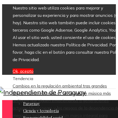
Nuestro sitio web utiliza cookies para mejorar y
personalizar su experiencia y para mostrar anuncios (si
hay). Nuestro sitio web también puede incluir cookies 
terceros como Google Adsense, Google Analytics, Yout
Al usar el sitio web, usted consiente el uso de cookies.
Hemos actualizado nuestra Política de Privacidad. Por
favor, haga clic en el botón para consultar nuestra Polí
de Privacidad.
Ok, acepto
Tendencia
Cambios en la regulación ambiental tras grandes
desastres industriales
Los festivales de música más
antiguos que siguen emocionando a generaciones
Paraguay
actuales
Montenegro y los riesgos de la dependencia d
Ciencia y tecnología
mercados turísticos únicos
Un marco integral para
Responsabilidad social