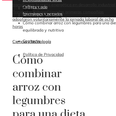
transformar la renta energética en desarrollo industrial
Cultura y ocio
Inicio
Trinidad y Tobago
Cómo las primeras compañías
Inversiones y negocios
Ciencia y tecnología
adoptaron voluntariamente la jornada laboral de ocho
Cómo combinar arroz con legumbres para una die
horas
equilibrada y nutritiva
Contacto
Ciencia y tecnología
Política de Privacidad
Cómo
combinar
arroz con
legumbres
para una dieta