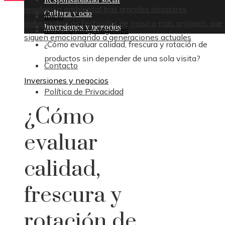
regulación ambiental tras grandes desastres
Cultura y ocio
Inicio
industriales
Los festivales de música más antiguos que
Inversiones y negocios
Inversiones y negocios
siguen emocionando a generaciones actuales
¿Cómo evaluar calidad, frescura y rotación de
productos sin depender de una sola visita?
Contacto
Inversiones y negocios
Política de Privacidad
¿Cómo
evaluar
calidad,
frescura y
rotación de