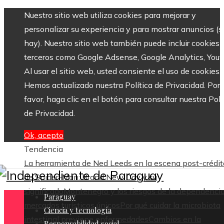
Nuestro sitio web utiliza cookies para mejorar y
personalizar su experiencia y para mostrar anuncios (si
hay). Nuestro sitio web también puede incluir cookies 
terceros como Google Adsense, Google Analytics, Yout
Al usar el sitio web, usted consiente el uso de cookies.
Hemos actualizado nuestra Política de Privacidad. Por
favor, haga clic en el botón para consultar nuestra Polí
de Privacidad.
Ok, acepto
Tendencia
La herramienta de Ned Leeds en la escena post-crédit
de Spider-Man: Brand New Day y su
significado
Montenegro y los riesgos de la dependenci
Paraguay
mercados turísticos únicos
Por qué cuidar la microbiota
Ciencia y tecnología
intestinal previene enfermedades
Cambios en la
Responsabilidad social