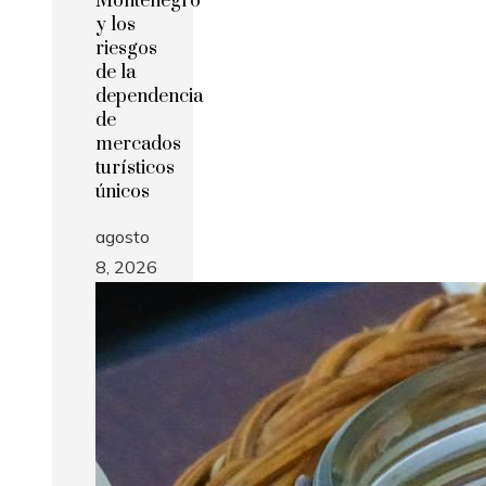
Montenegro
y los
riesgos
de la
dependencia
de
mercados
turísticos
únicos
agosto
8, 2026