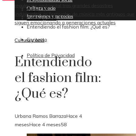
regulación ambiental tras grandes desastres
Cultura y ocio
Inicio
industriales
Los festivales de música más antiguos que
Inversiones y negocios
Cultura y ocio
siguen emocionando a generaciones actuales
Entendiendo el fashion film: ¿Qué es?
Contacto
Cultura y ocio
Política de Privacidad
Entendiendo
el fashion film:
¿Qué es?
Urbana Ramos Barraza
Hace 4
meses
Hace 4 meses
58