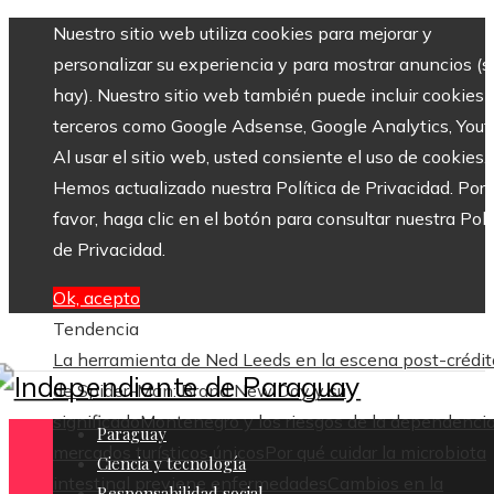
Nuestro sitio web utiliza cookies para mejorar y
personalizar su experiencia y para mostrar anuncios (si
hay). Nuestro sitio web también puede incluir cookies 
terceros como Google Adsense, Google Analytics, Yout
Al usar el sitio web, usted consiente el uso de cookies.
Hemos actualizado nuestra Política de Privacidad. Por
favor, haga clic en el botón para consultar nuestra Polí
de Privacidad.
Ok, acepto
Tendencia
La herramienta de Ned Leeds en la escena post-crédit
de Spider-Man: Brand New Day y su
significado
Montenegro y los riesgos de la dependenci
Paraguay
mercados turísticos únicos
Por qué cuidar la microbiota
Ciencia y tecnología
intestinal previene enfermedades
Cambios en la
Responsabilidad social