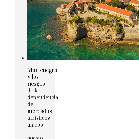
Montenegro
y los
riesgos
de la
dependencia
de
mercados
turísticos
únicos
agosto