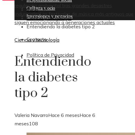
regulación ambiental tras grandes desastres
Cultura y ocio
Inicio
industriales
Los festivales de música más antiguos que
Inversiones y negocios
Ciencia y tecnología
siguen emocionando a generaciones actuales
Entendiendo la diabetes tipo 2
Contacto
Ciencia y tecnología
Política de Privacidad
Entendiendo
la diabetes
tipo 2
Valeria Navarro
Hace 6 meses
Hace 6
meses
108