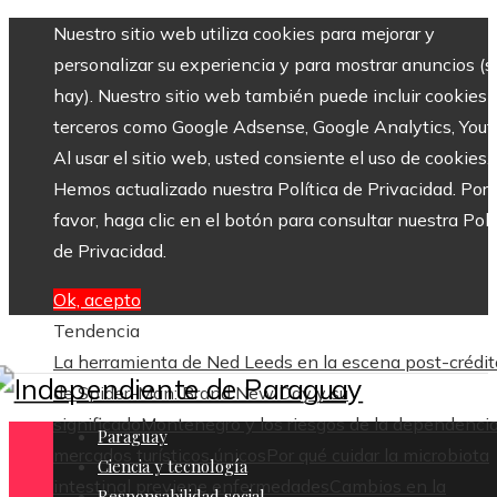
Nuestro sitio web utiliza cookies para mejorar y
personalizar su experiencia y para mostrar anuncios (si
hay). Nuestro sitio web también puede incluir cookies 
terceros como Google Adsense, Google Analytics, Yout
Al usar el sitio web, usted consiente el uso de cookies.
Hemos actualizado nuestra Política de Privacidad. Por
favor, haga clic en el botón para consultar nuestra Polí
de Privacidad.
Ok, acepto
Tendencia
La herramienta de Ned Leeds en la escena post-crédit
de Spider-Man: Brand New Day y su
significado
Montenegro y los riesgos de la dependenci
Paraguay
mercados turísticos únicos
Por qué cuidar la microbiota
Ciencia y tecnología
intestinal previene enfermedades
Cambios en la
Responsabilidad social