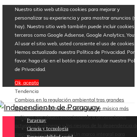
Nuestro sitio web utiliza cookies para mejorar y
personalizar su experiencia y para mostrar anuncios (si
hay). Nuestro sitio web también puede incluir cookies 
terceros como Google Adsense, Google Analytics, Yout
Al usar el sitio web, usted consiente el uso de cookies.
Hemos actualizado nuestra Política de Privacidad. Por
favor, haga clic en el botón para consultar nuestra Polí
de Privacidad.
Ok, acepto
Tendencia
Cambios en la regulación ambiental tras grandes
desastres industriales
Los festivales de música más
antiguos que siguen emocionando a generaciones
Paraguay
actuales
Montenegro y los riesgos de la dependencia d
Ciencia y tecnología
mercados turísticos únicos
Un marco integral para
Responsabilidad social