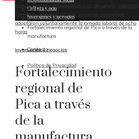
transformar la renta energética en desarrollo industrial
Cultura y ocio
Inicio
Trinidad y Tobago
Cómo las primeras compañías
Inversiones y negocios
Inversiones y negocios
adoptaron voluntariamente la jornada laboral de ocho
Fortalecimiento regional de Pica a través de la
horas
manufactura
Contacto
Inversiones y negocios
Política de Privacidad
Fortalecimiento
regional de
Pica a través
de la
manufactura