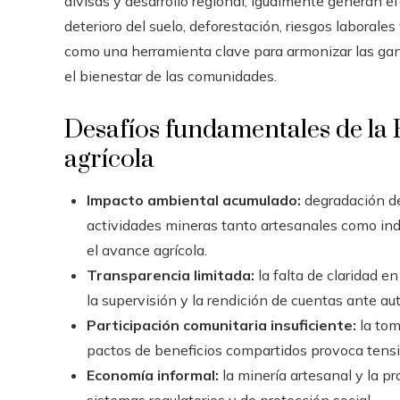
divisas y desarrollo regional, igualmente generan 
deterioro del suelo, deforestación, riesgos laborales 
como una herramienta clave para armonizar las gan
el bienestar de las comunidades.
Desafíos fundamentales de la 
agrícola
Impacto ambiental acumulado:
degradación de
actividades mineras tanto artesanales como ind
el avance agrícola.
Transparencia limitada:
la falta de claridad 
la supervisión y la rendición de cuentas ante a
Participación comunitaria insuficiente:
la tom
pactos de beneficios compartidos provoca tensi
Economía informal:
la minería artesanal y la pr
sistemas regulatorios y de protección social.