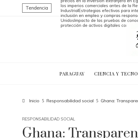
precios en la inversión extranjera en Eg
los imperios comerciales antes de la Re
Tendencia
Industrial
Estrategias efectivas para int
inclusión en empleo y compras respons
Unidos
Impacto de las pruebas de conoc
protección de activos digitales corporat
PARAGUAY
CIENCIA Y TECN
Inicio
Responsabilidad social
Ghana: Transparen
RESPONSABILIDAD SOCIAL
Ghana: Transparen