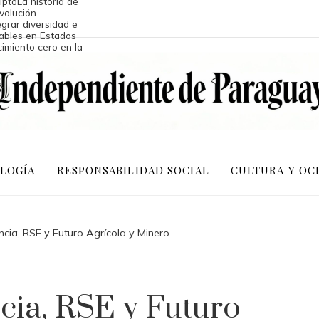
ipto
La historia de
volución
egrar diversidad e
ables en Estados
imiento cero en la
ivos
OLOGÍA
RESPONSABILIDAD SOCIAL
CULTURA Y OC
cia, RSE y Futuro Agrícola y Minero
cia, RSE y Futuro