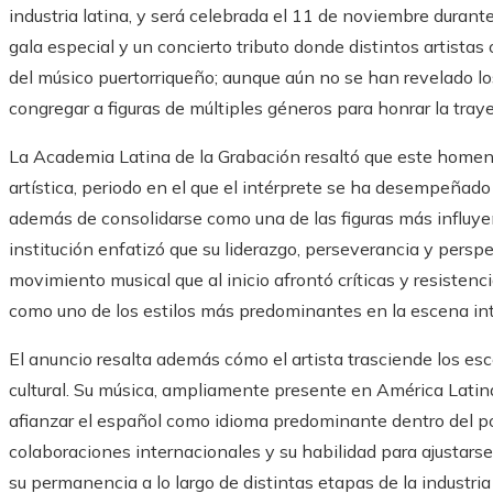
industria latina, y será celebrada el 11 de noviembre dura
gala especial y un concierto tributo donde distintos artistas
del músico puertorriqueño; aunque aún no se han revelado lo
congregar a figuras de múltiples géneros para honrar la tray
La Academia Latina de la Grabación resaltó que este homena
artística, periodo en el que el intérprete se ha desempeñad
además de consolidarse como una de las figuras más influyen
institución enfatizó que su liderazgo, perseverancia y persp
movimiento musical que al inicio afrontó críticas y resisten
como uno de los estilos más predominantes en la escena int
El anuncio resalta además cómo el artista trasciende los es
cultural. Su música, ampliamente presente en América Latin
afianzar el español como idioma predominante dentro del p
colaboraciones internacionales y su habilidad para ajustars
su permanencia a lo largo de distintas etapas de la industria