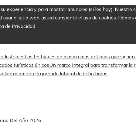
r su experiencia y para mostrar anuncios (si los hay). Nuestro 
usar el sitio web, usted consiente el uso de cookies. Hemos a
ca de Privacidad.
ndustriales
Los festivales de música más antiguos que sigue
ados turísticos únicos
Un marco integral para transformar la r
oluntariamente la jornada laboral de ocho horas
sona Del Año 2026