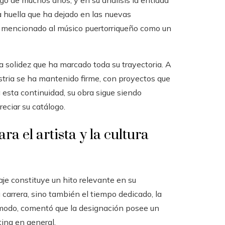
rgo de muchos años, y en su análisis la entidad
a huella que ha dejado en las nuevas
n mencionado al músico puertorriqueño como un
solidez que ha marcado toda su trayectoria. A
ustria se ha mantenido firme, con proyectos que
a esta continuidad, su obra sigue siendo
eciar su catálogo.
a el artista y la cultura
aje constituye un hito relevante en su
 carrera, sino también el tiempo dedicado, la
 modo, comentó que la designación posee un
tina en general.