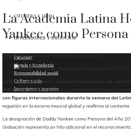
La Academia Latina H
CULTURA Y OCIO
Yankee como Persona
INVERSIONES Y NEGOCIOS
Valeria Navarro
Hace 4 meses
Hace 4 meses
62
Paraguay
Ciencia y tecnología
Responsabilidad social
Cultura y ocio
La distinción reconoce cerca de treinta años de carrera,
Inversiones y negocios
del artista puertorriqueño. La celebración incluirá una
con figuras internacionales durante la semana del Lat
reguetón en la escena musical global y reafirma al cantante
La designación de Daddy Yankee como Persona del Año 2026
Grabación representa un hito adicional en el reconocimiento