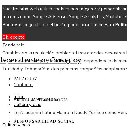
Nuestro sitio web utiliza cookies para mejorar y personaliza
terceros como Google Adsense, Google Analytics, Youtube. Al 
Por favor, haga clic en el botón para consultar nuestra Políti
Ok, acepto
Tendencia
Cambios en la regulación ambiental tras grandes desastres i
actuales
Montenegro y los riesgos de la dependencia de merc
Trinidad y Tobago
Cómo las primeras compañías adoptaron v
PARAGUAY
Contacto
Inicio
Política de Privacidad
CIENCIA Y TECNOLOGÍA
Cultura y ocio
La Academia Latina Honra a Daddy Yankee como Per
RESPONSABILIDAD SOCIAL
Cultura y ocio