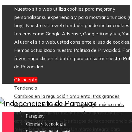
Nuestro sitio web utiliza cookies para mejorar y
personalizar su experiencia y para mostrar anuncios (si
hay). Nuestro sitio web también puede incluir cookies 
terceros como Google Adsense, Google Analytics, Yout
Al usar el sitio web, usted consiente el uso de cookies.
Hemos actualizado nuestra Política de Privacidad. Por
favor, haga clic en el botón para consultar nuestra Polí
de Privacidad.
Ok, acepto
Tendencia
Cambios en la regulación ambiental tras grandes
desastres industriales
Los festivales de música más
antiguos que siguen emocionando a generaciones
Paraguay
actuales
Montenegro y los riesgos de la dependencia d
Ciencia y tecnología
mercados turísticos únicos
Un marco integral para
Responsabilidad social