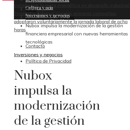
transformar la renta energética en desarrollo industrial
Cultura y ocio
Inicio
Trinidad y Tobago
Cómo las primeras compañías
Inversiones y negocios
Inversiones y negocios
adoptaron voluntariamente la jornada laboral de ocho
Nubox impulsa la modernización de la gestión
horas
financiera empresarial con nuevas herramientas
tecnológicas
Contacto
Inversiones y negocios
Política de Privacidad
Nubox
impulsa la
modernización
de la gestión