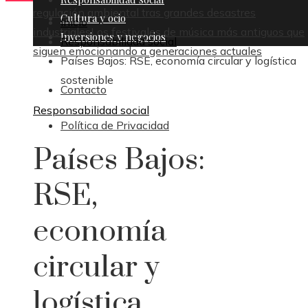
regulación ambiental tras grandes desastres
Cultura y ocio
Inicio
industriales
Los festivales de música más antiguos que
Inversiones y negocios
Responsabilidad social
siguen emocionando a generaciones actuales
Países Bajos: RSE, economía circular y logística
sostenible
Contacto
Responsabilidad social
Política de Privacidad
Países Bajos:
RSE,
economía
circular y
logística