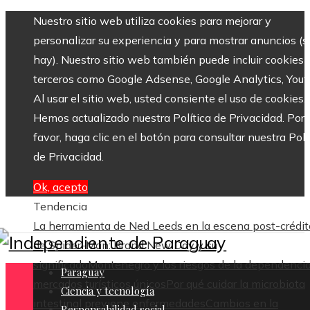
Nuestro sitio web utiliza cookies para mejorar y
personalizar su experiencia y para mostrar anuncios (si
hay). Nuestro sitio web también puede incluir cookies 
terceros como Google Adsense, Google Analytics, Yout
Al usar el sitio web, usted consiente el uso de cookies.
Hemos actualizado nuestra Política de Privacidad. Por
favor, haga clic en el botón para consultar nuestra Polí
de Privacidad.
Ok, acepto
Tendencia
La herramienta de Ned Leeds en la escena post-crédit
de Spider-Man: Brand New Day y su
significado
Montenegro y los riesgos de la dependenci
Paraguay
mercados turísticos únicos
Por qué cuidar la microbiota
Ciencia y tecnología
intestinal previene enfermedades
Cambios en la
Responsabilidad social