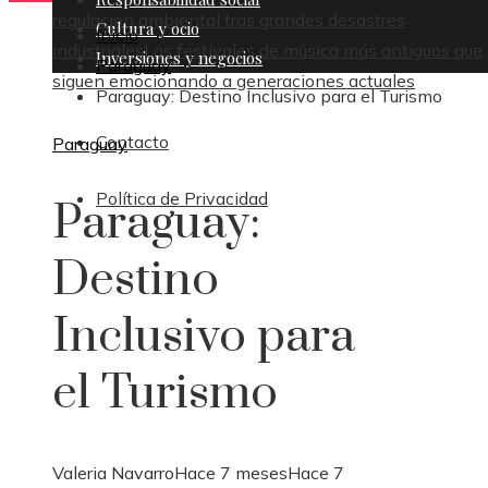
regulación ambiental tras grandes desastres
Cultura y ocio
Inicio
industriales
Los festivales de música más antiguos que
Inversiones y negocios
Paraguay
siguen emocionando a generaciones actuales
Paraguay: Destino Inclusivo para el Turismo
Contacto
Paraguay
Política de Privacidad
Paraguay:
Destino
Inclusivo para
el Turismo
Valeria Navarro
Hace 7 meses
Hace 7