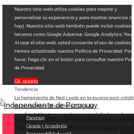
Nuestro sitio web utiliza cookies para mejorar y
personalizar su experiencia y para mostrar anuncios (si
hay). Nuestro sitio web también puede incluir cookies 
terceros como Google Adsense, Google Analytics, Yout
Al usar el sitio web, usted consiente el uso de cookies.
Hemos actualizado nuestra Política de Privacidad. Por
favor, haga clic en el botón para consultar nuestra Polí
de Privacidad.
Ok, acepto
Tendencia
La herramienta de Ned Leeds en la escena post-crédit
de Spider-Man: Brand New Day y su
significado
Montenegro y los riesgos de la dependenci
Paraguay
mercados turísticos únicos
Por qué cuidar la microbiota
Ciencia y tecnología
intestinal previene enfermedades
Cambios en la
Responsabilidad social