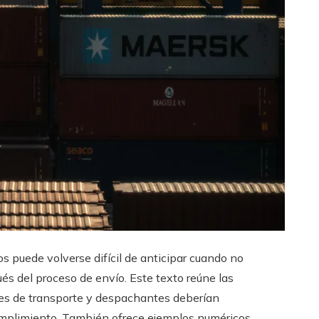
s puede volverse difícil de anticipar cuando no
s del proceso de envío. Este texto reúne las
tes de transporte y despachantes deberían
umplimiento. También ofrece ejemplos numéricos