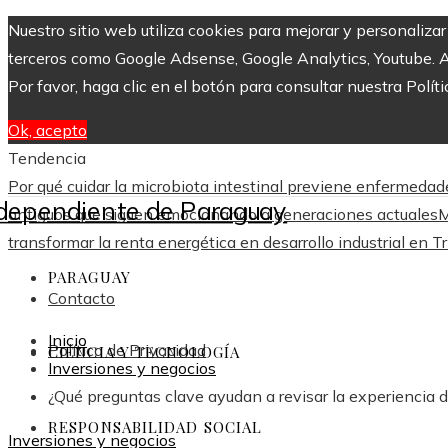
Nuestro sitio web utiliza cookies para mejorar y personaliza
terceros como Google Adsense, Google Analytics, Youtube. Al 
Por favor, haga clic en el botón para consultar nuestra Políti
Ok, acepto
Tendencia
Por qué cuidar la microbiota intestinal previene enfermedad
antiguos que siguen emocionando a generaciones actuales
M
transformar la renta energética en desarrollo industrial en 
PARAGUAY
Contacto
Inicio
Política de Privacidad
CIENCIA Y TECNOLOGÍA
Inversiones y negocios
¿Qué preguntas clave ayudan a revisar la experiencia 
RESPONSABILIDAD SOCIAL
Inversiones y negocios