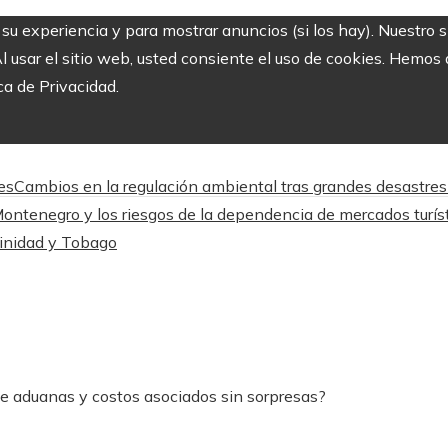
r su experiencia y para mostrar anuncios (si los hay). Nuestro 
usar el sitio web, usted consiente el uso de cookies. Hemos a
ca de Privacidad.
es
Cambios en la regulación ambiental tras grandes desastres 
ontenegro y los riesgos de la dependencia de mercados turís
Trinidad y Tobago
de aduanas y costos asociados sin sorpresas?