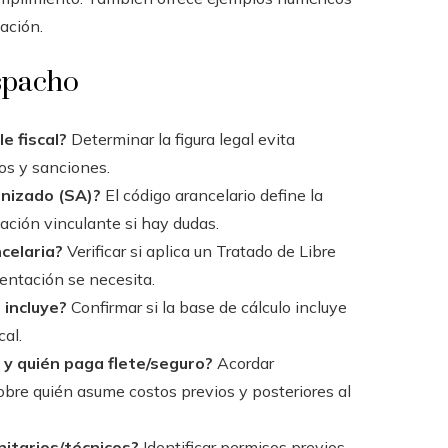
cación.
espacho
e fiscal?
Determinar la figura legal evita
os y sanciones.
onizado (SA)?
El código arancelario define la
ficación vinculante si hay dudas.
ncelaria?
Verificar si aplica un Tratado de Libre
entación se necesita.
 incluye?
Confirmar si la base de cálculo incluye
cal.
 y quién paga flete/seguro?
Acordar
obre quién asume costos previos y posteriores al
nitarios/técnicos?
Identificar permisos previos