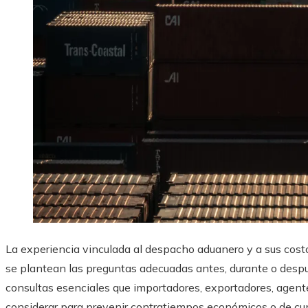
La experiencia vinculada al despacho aduanero y a sus costo
se plantean las preguntas adecuadas antes, durante o despué
consultas esenciales que importadores, exportadores, agen
considerar para prevenir contratiempos económicos o de c