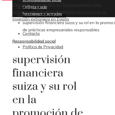
Vicenza y otros teatros en funcionamiento más
Cultura y ocio
Inicio
antiguos
Impacto de la estabilidad de precios en la
Inversiones y negocios
Responsabilidad social
inversión extranjera en Egipto
supervisión financiera suiza y su rol en la promoc
de prácticas empresariales responsables
Contacto
Responsabilidad social
Política de Privacidad
supervisión
financiera
suiza y su rol
en la
promoción de