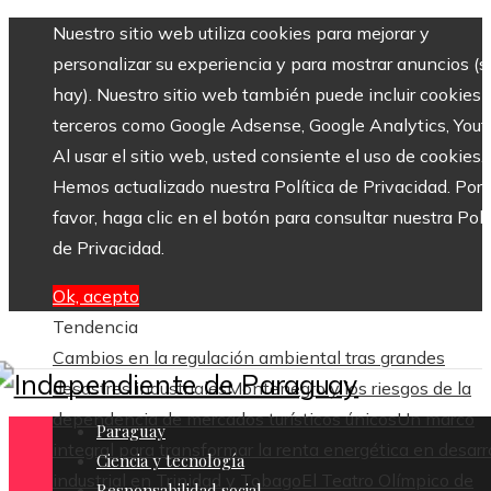
Nuestro sitio web utiliza cookies para mejorar y
personalizar su experiencia y para mostrar anuncios (si
hay). Nuestro sitio web también puede incluir cookies 
terceros como Google Adsense, Google Analytics, Yout
Al usar el sitio web, usted consiente el uso de cookies.
Hemos actualizado nuestra Política de Privacidad. Por
favor, haga clic en el botón para consultar nuestra Polí
de Privacidad.
Ok, acepto
Tendencia
Cambios en la regulación ambiental tras grandes
desastres industriales
Montenegro y los riesgos de la
dependencia de mercados turísticos únicos
Un marco
Paraguay
integral para transformar la renta energética en desarr
Ciencia y tecnología
industrial en Trinidad y Tobago
El Teatro Olímpico de
Responsabilidad social