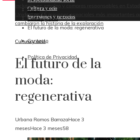
inclusión en empleo y compras responsables en Esta
Cultura y ocio
Inicio
Unidos
Las 15 misiones espaciales más importantes q
Inversiones y negocios
Cultura y ocio
cambiaron la historia de la exploración
El futuro de la moda: regenerativa
Contacto
Cultura y ocio
Política de Privacidad
El futuro de la
moda:
regenerativa
Urbana Ramos Barraza
Hace 3
meses
Hace 3 meses
58