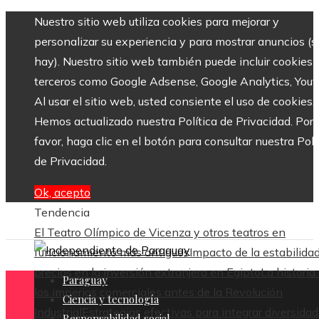
Nuestro sitio web utiliza cookies para mejorar y
personalizar su experiencia y para mostrar anuncios (si
hay). Nuestro sitio web también puede incluir cookies 
terceros como Google Adsense, Google Analytics, Yout
Al usar el sitio web, usted consiente el uso de cookies.
Hemos actualizado nuestra Política de Privacidad. Por
favor, haga clic en el botón para consultar nuestra Polí
de Privacidad.
Ok, acepto
Tendencia
El Teatro Olímpico de Vicenza y otros teatros en
funcionamiento más antiguos
Impacto de la estabilida
precios en la inversión extranjera en Egipto
La historia
Paraguay
los imperios comerciales antes de la Revolución
Ciencia y tecnología
Industrial
Estrategias efectivas para integrar diversidad
Responsabilidad social