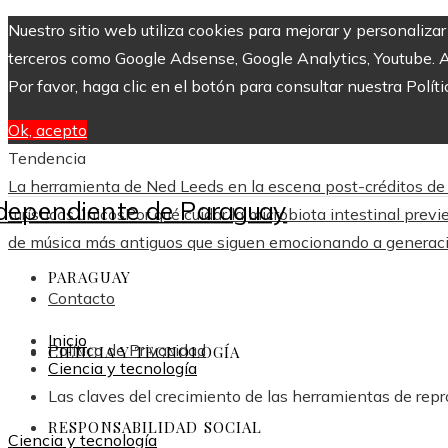
Nuestro sitio web utiliza cookies para mejorar y personaliza
terceros como Google Adsense, Google Analytics, Youtube. Al 
Por favor, haga clic en el botón para consultar nuestra Políti
Ok, acepto
Tendencia
La herramienta de Ned Leeds en la escena post-créditos de
turísticos únicos
Por qué cuidar la microbiota intestinal pre
de música más antiguos que siguen emocionando a generaci
PARAGUAY
Contacto
Inicio
Política de Privacidad
CIENCIA Y TECNOLOGÍA
Ciencia y tecnología
Las claves del crecimiento de las herramientas de repro
RESPONSABILIDAD SOCIAL
Ciencia y tecnología