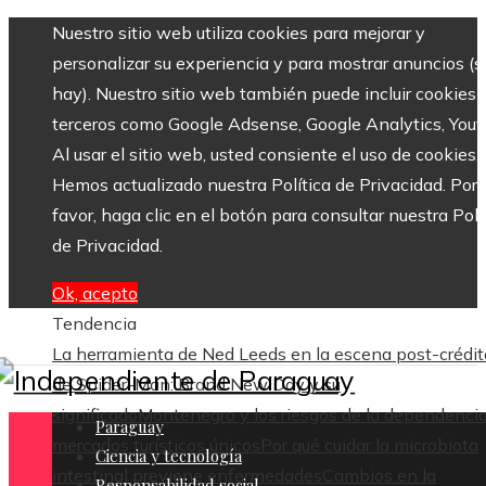
Nuestro sitio web utiliza cookies para mejorar y
personalizar su experiencia y para mostrar anuncios (si
hay). Nuestro sitio web también puede incluir cookies 
terceros como Google Adsense, Google Analytics, Yout
Al usar el sitio web, usted consiente el uso de cookies.
Hemos actualizado nuestra Política de Privacidad. Por
favor, haga clic en el botón para consultar nuestra Polí
de Privacidad.
Ok, acepto
Tendencia
La herramienta de Ned Leeds en la escena post-crédit
de Spider-Man: Brand New Day y su
significado
Montenegro y los riesgos de la dependenci
Paraguay
mercados turísticos únicos
Por qué cuidar la microbiota
Ciencia y tecnología
intestinal previene enfermedades
Cambios en la
Responsabilidad social