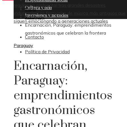
regulación ambiental tras grandes desastres
Cultura y ocio
Inicio
industriales
Los festivales de música más antiguos que
Inversiones y negocios
Paraguay
siguen emocionando a generaciones actuales
Encarnación, Paraguay: emprendimientos
gastronómicos que celebran la frontera
Contacto
Paraguay
Política de Privacidad
Encarnación,
Paraguay:
emprendimientos
gastronómicos
que celebran