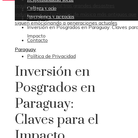
regulación ambiental tras grandes desastres
Cultura y ocio
Inicio
industriales
Los festivales de música más antiguos que
Inversiones y negocios
Paraguay
siguen emocionando a generaciones actuales
Inversión en Posgrados en Paraguay: Claves para
Impacto
Contacto
Paraguay
Política de Privacidad
Inversión en
Posgrados en
Paraguay:
Claves para el
Impacto