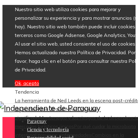
Nuestro sitio web utiliza cookies para mejorar y
personalizar su experiencia y para mostrar anuncios (si
hay). Nuestro sitio web también puede incluir cookies 
terceros como Google Adsense, Google Analytics, Yout
Al usar el sitio web, usted consiente el uso de cookies.
Hemos actualizado nuestra Política de Privacidad. Por
favor, haga clic en el botón para consultar nuestra Polí
de Privacidad.
Ok, acepto
Tendencia
La herramienta de Ned Leeds en la escena post-crédit
de Spider-Man: Brand New Day y su
significado
Montenegro y los riesgos de la dependenci
Paraguay
mercados turísticos únicos
Por qué cuidar la microbiota
Ciencia y tecnología
intestinal previene enfermedades
Cambios en la
Responsabilidad social